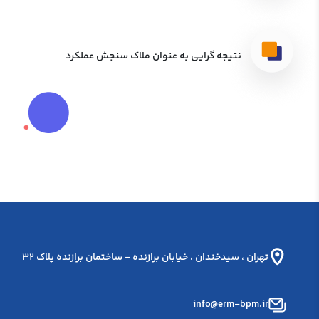
نتیجه گرایی به عنوان ملاک سنجش عملکرد
تهران ، سيدخندان ، خيابان برازنده - ساختمان برازنده پلاک 32
info@erm-bpm.ir